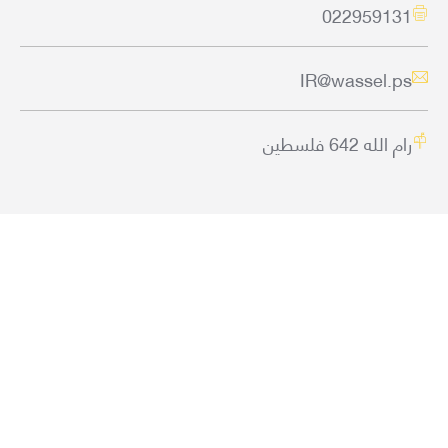
022959131
IR@wassel.ps
رام الله 642 فلسطين